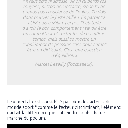
« Il faut être ni stressé, sinon tu perds tes
moyens, ni trop décontracté, sinon tu ne
prends pas conscience de l’enjeu. Tu dois
donc trouver le juste milieu. En partant à
l’OM puis à Milan, j’ai pris l’habitude
d’avoir le bon comportement : savoir être
un combattant et rester lucide en même
temps, mais aussi se mettre un
supplément de pression sans pour autant
être en difficulté. C’est une question
d’équilibre. »
Marcel Desailly (footballeur).
Le « mental » est considéré par bien des acteurs du
monde sportif comme le facteur discriminant, l’élément
qui fait la différence pour atteindre la plus haute
marche du podium.