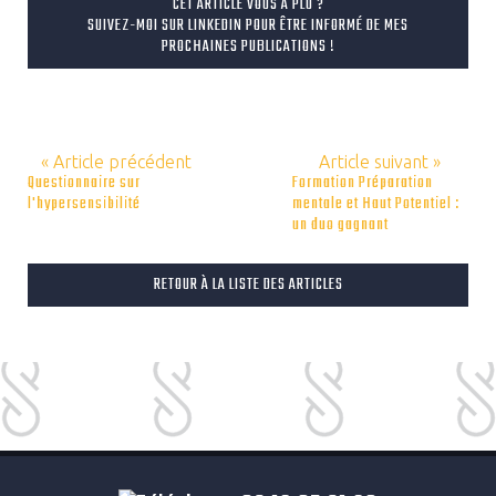
CET ARTICLE VOUS A PLU ?
SUIVEZ-MOI SUR LINKEDIN POUR ÊTRE INFORMÉ DE MES
PROCHAINES PUBLICATIONS !
« Article précédent
Article suivant »
Questionnaire sur
Formation Préparation
l'hypersensibilité
mentale et Haut Potentiel :
un duo gagnant
RETOUR À LA LISTE DES ARTICLES