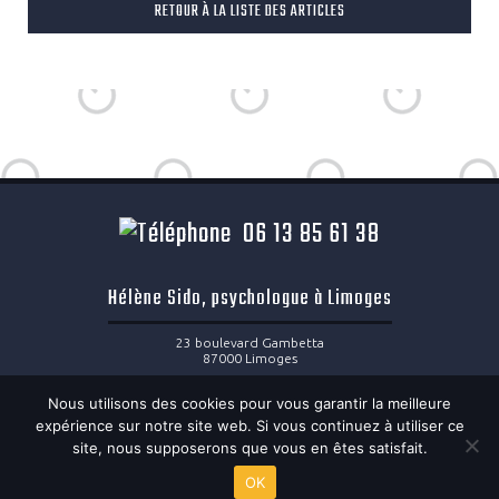
RETOUR À LA LISTE DES ARTICLES
06 13 85 61 38
Hélène Sido, psychologue à Limoges
23 boulevard Gambetta
87000 Limoges
06 13 85 61 38
Nous utilisons des cookies pour vous garantir la meilleure
helene.sido@hotmail.fr
expérience sur notre site web. Si vous continuez à utiliser ce
Du lundi au vendredi 8h30 à 19h30
site, nous supposerons que vous en êtes satisfait.
OK
Mentions légales