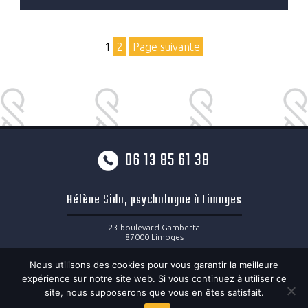
Pagination
Page
Page
1
2
Page suivante
des
publications
06 13 85 61 38
Hélène Sido, psychologue à Limoges
23 boulevard Gambetta
87000 Limoges
06 13 85 61 38
Nous utilisons des cookies pour vous garantir la meilleure
helene.sido@hotmail.fr
expérience sur notre site web. Si vous continuez à utiliser ce
Du lundi au vendredi 8h30 à 19h30
site, nous supposerons que vous en êtes satisfait.